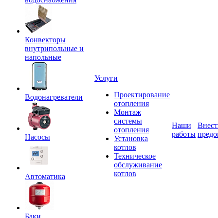
Конвекторы
внутрипольные и
напольные
Услуги
Проектирование
Водонагреватели
отопления
Монтаж
системы
Наши
Внест
отопления
работы
предо
Насосы
Установка
котлов
Техническое
обслуживание
котлов
Автоматика
Баки