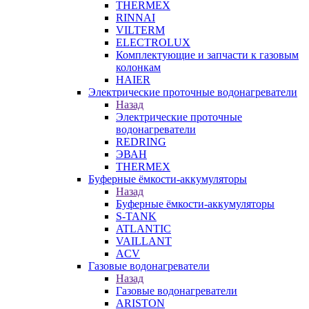
THERMEX
RINNAI
VILTERM
ELECTROLUX
Комплектующие и запчасти к газовым
колонкам
HAIER
Электрические проточные водонагреватели
Назад
Электрические проточные
водонагреватели
REDRING
ЭВАН
THERMEX
Буферные ёмкости-аккумуляторы
Назад
Буферные ёмкости-аккумуляторы
S-TANK
ATLANTIC
VAILLANT
ACV
Газовые водонагреватели
Назад
Газовые водонагреватели
ARISTON