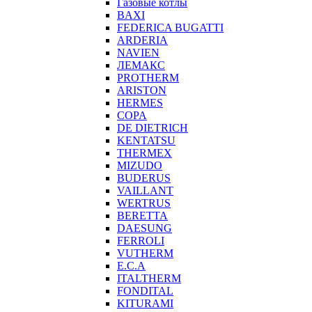
Газовые котлы
BAXI
FEDERICA BUGATTI
ARDERIA
NAVIEN
ЛЕМАКС
PROTHERM
ARISTON
HERMES
COPA
DE DIETRICH
KENTATSU
THERMEX
MIZUDO
BUDERUS
VAILLANT
WERTRUS
BERETTA
DAESUNG
FERROLI
VUTHERM
E.C.A
ITALTHERM
FONDITAL
KITURAMI