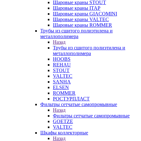
Шаровые краны STOUT
Шаровые краны ITAP
Шаровые краны GIACOMINI
Шаровые краны VALTEC
Шаровые краны ROMMER
Трубы из сшитого полиэтилена и
металлополимера
Назад
Трубы из сшитого полиэтилена и
металлополимера
HOOBS
REHAU
STOUT
VALTEC
SANHA
ELSEN
ROMMER
РОСТУРПЛАСТ
Фильтры сетчатые самопромывные
Назад
Фильтры сетчатые самопромывные
GOETZE
VALTEC
Шкафы коллекторные
Назад