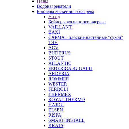
Назад
Водонагреватели
Бойлеры косвенного нагрева
Назад
Бойлеры косвенного нагрева
VAILLANT
BAXI
САРМАТ плоские настенные "сухой"
ТЭН
ACV
BUDERUS
STOUT
ATLANTIC
FEDERICA BUGATTI
ARDERIA
ROMMER
WESTER
FERROLI
THERMEX
ROYAL THERMO
HAJDU
ELSEN
RISPA
SMART INSTALL
KRATS