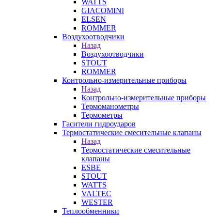
WATTS
GIACOMINI
ELSEN
ROMMER
Воздухоотводчики
Назад
Воздухоотводчики
STOUT
ROMMER
Контрольно-измерительные приборы
Назад
Контрольно-измерительные приборы
Термоманометры
Термометры
Гасители гидроударов
Термостатические смесительные клапаны
Назад
Термостатические смесительные
клапаны
ESBE
STOUT
WATTS
VALTEC
WESTER
Теплообменники