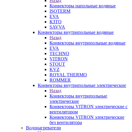
Назад
Конвекторы напольные водяные
ISOTERM
EVA
КЗТО
SAVVA
Конвекторы внутрипольные водяные
Назад
Конвекторы внутрипольные водяные
EVA
TECHNO
VITRON
STOUT
KVZ
ROYAL THERMO
ROMMER
Конвекторы внутрипольные электрические
Назад
Конвекторы внутрипольные
электрические
Конвекторы VITRON электрические с
вентилятором
Конвекторы VITRON электрические
без вентилятора
Водонагреватели