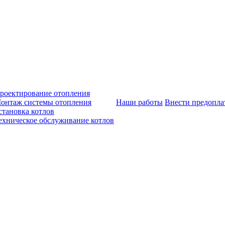
роектирование отопления
онтаж системы отопления
Наши работы
Внести предопла
становка котлов
ехническое обслуживание котлов