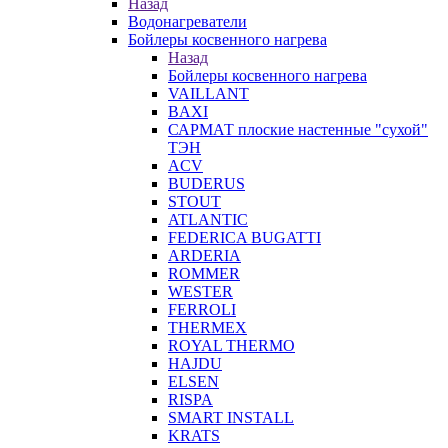
Назад
Водонагреватели
Бойлеры косвенного нагрева
Назад
Бойлеры косвенного нагрева
VAILLANT
BAXI
САРМАТ плоские настенные "сухой"
ТЭН
ACV
BUDERUS
STOUT
ATLANTIC
FEDERICA BUGATTI
ARDERIA
ROMMER
WESTER
FERROLI
THERMEX
ROYAL THERMO
HAJDU
ELSEN
RISPA
SMART INSTALL
KRATS