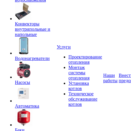
Конвекторы
внутрипольные и
напольные
Услуги
Проектирование
Водонагреватели
отопления
Монтаж
системы
Наши
Внест
отопления
работы
предо
Насосы
Установка
котлов
Техническое
обслуживание
котлов
Автоматика
Баки