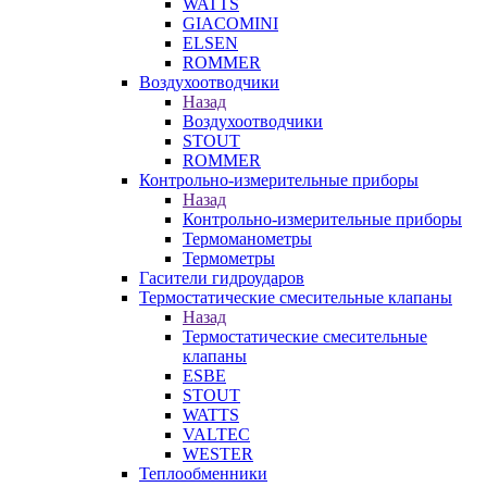
WATTS
GIACOMINI
ELSEN
ROMMER
Воздухоотводчики
Назад
Воздухоотводчики
STOUT
ROMMER
Контрольно-измерительные приборы
Назад
Контрольно-измерительные приборы
Термоманометры
Термометры
Гасители гидроударов
Термостатические смесительные клапаны
Назад
Термостатические смесительные
клапаны
ESBE
STOUT
WATTS
VALTEC
WESTER
Теплообменники