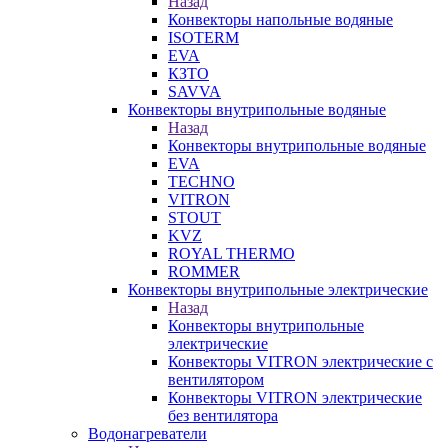
Назад
Конвекторы напольные водяные
ISOTERM
EVA
КЗТО
SAVVA
Конвекторы внутрипольные водяные
Назад
Конвекторы внутрипольные водяные
EVA
TECHNO
VITRON
STOUT
KVZ
ROYAL THERMO
ROMMER
Конвекторы внутрипольные электрические
Назад
Конвекторы внутрипольные
электрические
Конвекторы VITRON электрические с
вентилятором
Конвекторы VITRON электрические
без вентилятора
Водонагреватели