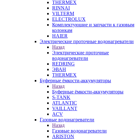
THERMEX
RINNAI
VILTERM
ELECTROLUX
Комплектующие и запчасти к газовым
колонкам
HAIER
Электрические проточные водонагреватели
Назад
Электрические проточные
водонагреватели
REDRING
ЭВАН
THERMEX
Буферные ёмкости-аккумуляторы
Назад
Буферные ёмкости-аккумуляторы
S-TANK
ATLANTIC
VAILLANT
ACV
Газовые водонагреватели
Назад
Газовые водонагреватели
ARISTON