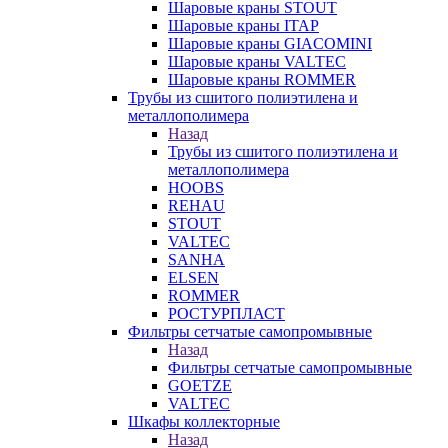
Шаровые краны STOUT
Шаровые краны ITAP
Шаровые краны GIACOMINI
Шаровые краны VALTEC
Шаровые краны ROMMER
Трубы из сшитого полиэтилена и
металлополимера
Назад
Трубы из сшитого полиэтилена и
металлополимера
HOOBS
REHAU
STOUT
VALTEC
SANHA
ELSEN
ROMMER
РОСТУРПЛАСТ
Фильтры сетчатые самопромывные
Назад
Фильтры сетчатые самопромывные
GOETZE
VALTEC
Шкафы коллекторные
Назад