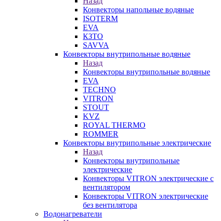
Назад
Конвекторы напольные водяные
ISOTERM
EVA
КЗТО
SAVVA
Конвекторы внутрипольные водяные
Назад
Конвекторы внутрипольные водяные
EVA
TECHNO
VITRON
STOUT
KVZ
ROYAL THERMO
ROMMER
Конвекторы внутрипольные электрические
Назад
Конвекторы внутрипольные
электрические
Конвекторы VITRON электрические с
вентилятором
Конвекторы VITRON электрические
без вентилятора
Водонагреватели