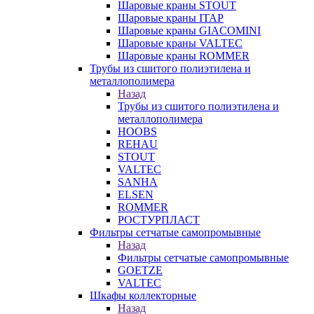
Шаровые краны STOUT
Шаровые краны ITAP
Шаровые краны GIACOMINI
Шаровые краны VALTEC
Шаровые краны ROMMER
Трубы из сшитого полиэтилена и
металлополимера
Назад
Трубы из сшитого полиэтилена и
металлополимера
HOOBS
REHAU
STOUT
VALTEC
SANHA
ELSEN
ROMMER
РОСТУРПЛАСТ
Фильтры сетчатые самопромывные
Назад
Фильтры сетчатые самопромывные
GOETZE
VALTEC
Шкафы коллекторные
Назад