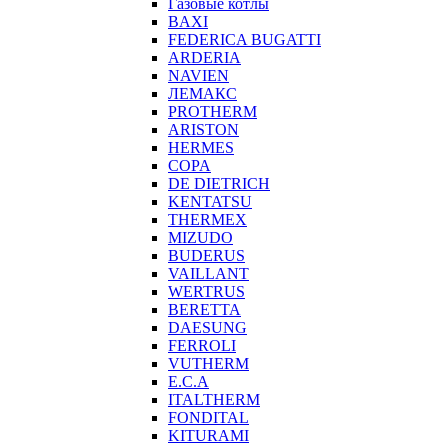
Газовые котлы
BAXI
FEDERICA BUGATTI
ARDERIA
NAVIEN
ЛЕМАКС
PROTHERM
ARISTON
HERMES
COPA
DE DIETRICH
KENTATSU
THERMEX
MIZUDO
BUDERUS
VAILLANT
WERTRUS
BERETTA
DAESUNG
FERROLI
VUTHERM
E.C.A
ITALTHERM
FONDITAL
KITURAMI