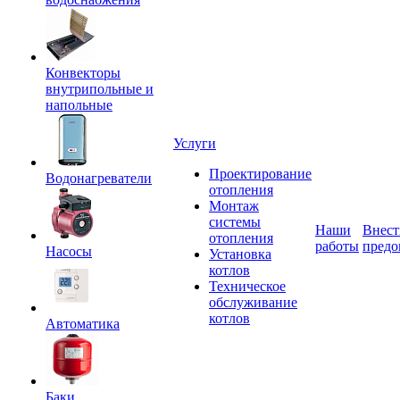
Конвекторы
внутрипольные и
напольные
Услуги
Проектирование
Водонагреватели
отопления
Монтаж
системы
Наши
Внест
отопления
работы
предо
Насосы
Установка
котлов
Техническое
обслуживание
котлов
Автоматика
Баки