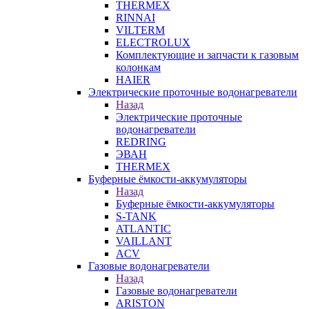
THERMEX
RINNAI
VILTERM
ELECTROLUX
Комплектующие и запчасти к газовым
колонкам
HAIER
Электрические проточные водонагреватели
Назад
Электрические проточные
водонагреватели
REDRING
ЭВАН
THERMEX
Буферные ёмкости-аккумуляторы
Назад
Буферные ёмкости-аккумуляторы
S-TANK
ATLANTIC
VAILLANT
ACV
Газовые водонагреватели
Назад
Газовые водонагреватели
ARISTON