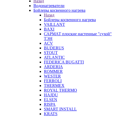
Назад
Водонагреватели
Бойлеры косвенного нагрева
Назад
Бойлеры косвенного нагрева
VAILLANT
BAXI
САРМАТ плоские настенные "сухой"
ТЭН
ACV
BUDERUS
STOUT
ATLANTIC
FEDERICA BUGATTI
ARDERIA
ROMMER
WESTER
FERROLI
THERMEX
ROYAL THERMO
HAJDU
ELSEN
RISPA
SMART INSTALL
KRATS