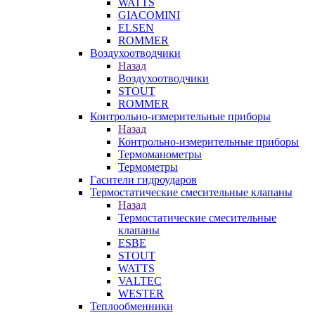
WATTS
GIACOMINI
ELSEN
ROMMER
Воздухоотводчики
Назад
Воздухоотводчики
STOUT
ROMMER
Контрольно-измерительные приборы
Назад
Контрольно-измерительные приборы
Термоманометры
Термометры
Гасители гидроударов
Термостатические смесительные клапаны
Назад
Термостатические смесительные
клапаны
ESBE
STOUT
WATTS
VALTEC
WESTER
Теплообменники